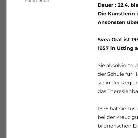
zu
Kommentar
Dauer : 22.4. bi
Zeit
der
Die Künstlerin 
Verwandlung
Ansonsten über
–
Svea
Graf
Svea Graf ist 1
1957 in Uttin
Sie absolvierte
der Schule für 
sie in der Regio
das Theresienba
1976 hat sie z
bei der Kreuzi
bildnerischen E