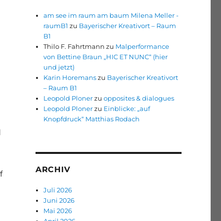
am see im raum am baum Milena Meller -
raumB1
zu
Bayerischer Kreativort – Raum
B1
Thilo F. Fahrtmann
zu
Malperformance
von Bettine Braun „HIC ET NUNC“ (hier
und jetzt)
Karin Horemans
zu
Bayerischer Kreativort
– Raum B1
Leopold Ploner
zu
opposites & dialogues
Leopold Ploner
zu
Einblicke: „auf
Knopfdruck“ Matthias Rodach
d
ARCHIV
f
Juli 2026
Juni 2026
Mai 2026