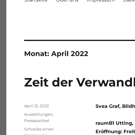
Monat:
April 2022
Zeit der Verwand
Veröffentlicht
April 21, 2022
Svea Graf, Bild
am
Kategorien
Ausstellungen
,
Presseartikel
raumB1 Utting,
Schreibe einen
Eröffnung: Freit