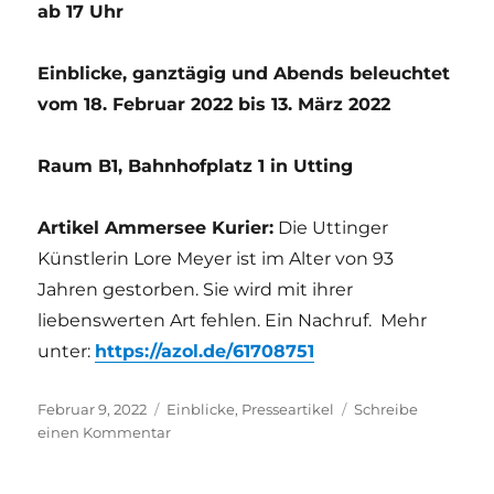
ab 17 Uhr
Einblicke, ganztägig und Abends beleuchtet
vom 18. Februar 2022 bis 13. März 2022
Raum B1, Bahnhofplatz 1 in Utting
Artikel Ammersee Kurier:
Die Uttinger
Künstlerin Lore Meyer ist im Alter von 93
Jahren gestorben. Sie wird mit ihrer
liebenswerten Art fehlen. Ein Nachruf. Mehr
unter:
https://azol.de/61708751
Veröffentlicht
Kategorien
Februar 9, 2022
Einblicke
,
Presseartikel
Schreibe
am
zu
einen Kommentar
Hommage
an