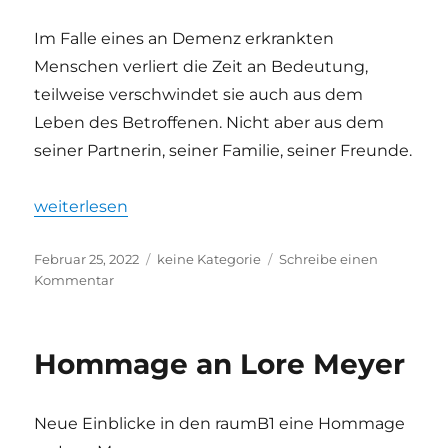
Im Falle eines an Demenz erkrankten
Menschen verliert die Zeit an Bedeutung,
teilweise verschwindet sie auch aus dem
Leben des Betroffenen. Nicht aber aus dem
seiner Partnerin, seiner Familie, seiner Freunde.
„Momentum – Martin Burger“
weiterlesen
Veröffentlicht
Kategorien
Februar 25, 2022
keine Kategorie
Schreibe einen
am
zu
Kommentar
Momentum
–
Martin
Hommage an Lore Meyer
Burger
Neue Einblicke in den raumB1 eine Hommage