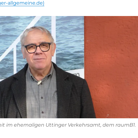
ger-allgemeine.de)
keit im ehemaligen Uttinger Verkehrsamt, dem raumB1.