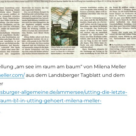
stellung „am see im raum am baum“ von Milena Meller
eller.com/
aus dem Landsberger Tagblatt und dem
er
sburger-allgemeine.de/ammersee/utting-die-letzte-
raum-b1-in-utting-gehoert-milena-meller-
l