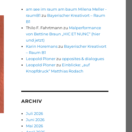
am see im raum am baum Milena Meller -
raumB1
zu
Bayerischer Kreativort – Raum
B1
Thilo F. Fahrtmann
zu
Malperformance
von Bettine Braun „HIC ET NUNC“ (hier
und jetzt)
Karin Horemans
zu
Bayerischer Kreativort
– Raum B1
Leopold Ploner
zu
opposites & dialogues
Leopold Ploner
zu
Einblicke: „auf
Knopfdruck“ Matthias Rodach
ARCHIV
Juli 2026
Juni 2026
Mai 2026