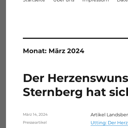
Monat:
März 2024
Der Herzenswuns
Sternberg hat sic
Veröffentlicht
März 14, 2024
Artikel Landsber
am
Kategorien
Presseartikel
Utting: Der Her