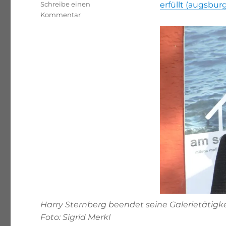
Schreibe einen
erfüllt (augsbur
zu
Kommentar
Der
Herzenswunsch
von
Harry
Sternberg
hat
sich
im
raumB1
erfüllt
Harry Sternberg beendet seine Galerietätig
Foto: Sigrid Merkl