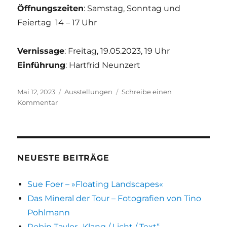
Öffnungszeiten
: Samstag, Sonntag und
Feiertag 14 – 17 Uhr
Vernissage
: Freitag, 19.05.2023, 19 Uhr
Einführung
: Hartfrid Neunzert
Veröffentlicht
Kategorien
Mai 12, 2023
Ausstellungen
Schreibe einen
am
zu
Kommentar
ANIMA(L)
–
Hans
Dumler
NEUESTE BEITRÄGE
Sue Foer – »Floating Landscapes«
Das Mineral der Tour – Fotografien von Tino
Pohlmann
Robin Taylor „Klang / Licht / Text“