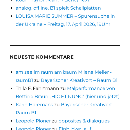
analog. offline. B1 spielt Schallplatten
LOUISA MARIE SUMMER – Spurensuche in
der Ukraine – Freitag, 17. April 2026, 19Uhr
NEUESTE KOMMENTARE
am see im raum am baum Milena Meller -
raumB1
zu
Bayerischer Kreativort – Raum B1
Thilo F. Fahrtmann
zu
Malperformance von
Bettine Braun „HIC ET NUNC“ (hier und jetzt)
Karin Horemans
zu
Bayerischer Kreativort –
Raum B1
Leopold Ploner
zu
opposites & dialogues
Leopold Ploner
zu
Einblicke: „auf