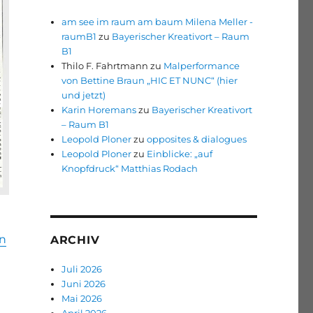
am see im raum am baum Milena Meller -
raumB1
zu
Bayerischer Kreativort – Raum
B1
Thilo F. Fahrtmann
zu
Malperformance
von Bettine Braun „HIC ET NUNC“ (hier
und jetzt)
Karin Horemans
zu
Bayerischer Kreativort
– Raum B1
Leopold Ploner
zu
opposites & dialogues
Leopold Ploner
zu
Einblicke: „auf
Knopfdruck“ Matthias Rodach
en
ARCHIV
Juli 2026
Juni 2026
Mai 2026