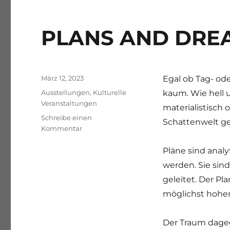
PLANS AND DREAM
Veröffentlicht
März 12, 2023
Egal ob Tag- od
am
Kategorien
Ausstellungen
,
Kulturelle
kaum. Wie hell 
Veranstaltungen
materialistisch 
Schreibe einen
Schattenwelt g
zu
Kommentar
PLANS
AND
Pläne sind analy
DREAMS
werden. Sie sind
–
geleitet. Der Pl
Cornelia
Hesse
möglichst hohen
Der Traum dagege