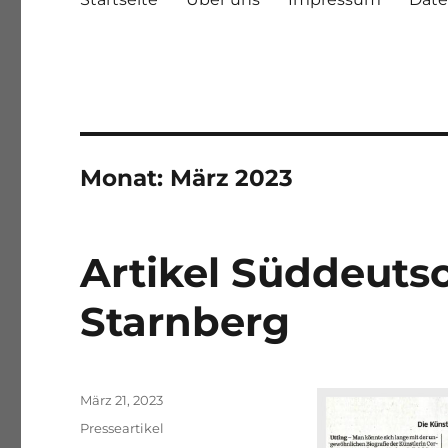
Monat:
März 2023
Artikel Süddeuts
Starnberg
Veröffentlicht
März 21, 2023
am
Kategorien
Presseartikel