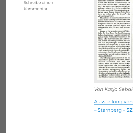
Schreibe einen
zu
Kommentar
Artikel
Süddeutsche
Zeitung,
Starnberg
Von Katja Sebald
Ausstellung von
– Starnberg – S