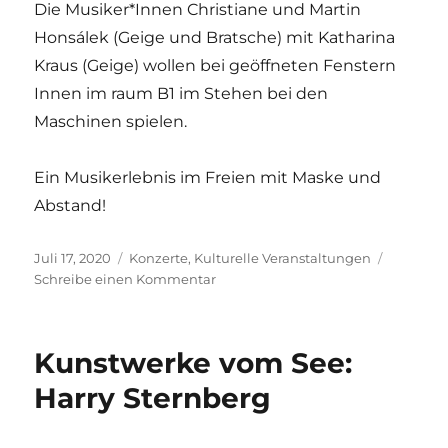
Die Musiker*Innen Christiane und Martin
Honsálek (Geige und Bratsche) mit Katharina
Kraus (Geige) wollen bei geöffneten Fenstern
Innen im raum B1 im Stehen bei den
Maschinen spielen.
Ein Musikerlebnis im Freien mit Maske und
Abstand!
Veröffentlicht
Kategorien
Juli 17, 2020
Konzerte
,
Kulturelle Veranstaltungen
am
zu
Schreibe einen Kommentar
Kammermusik
im
raum
Kunstwerke vom See:
B1
Harry Sternberg