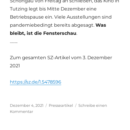
Schongau von Freitag an schließen, das Kino in
Tutzing legt bis Mitte Dezember eine
Betriebspause ein. Viele Ausstellungen sind
pandemiebedingt bereits abgesagt.
Was
bleibt, ist die Fensterschau
.
……..
Zum gesamten SZ-Artikel vom 3. Dezember
2021
https://sz.de/1.5478596
Veröffentlicht
Kategorien
Dezember 4, 2021
Presseartikel
Schreibe einen
am
zu
Kommentar
Die
nächste
Kultur-