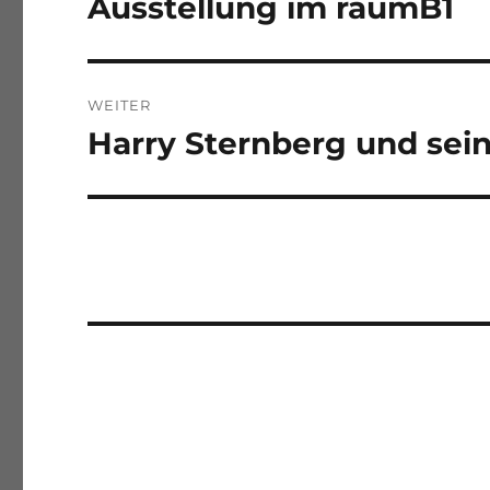
Ausstellung im raumB1
WEITER
Harry Sternberg und sei
Nächster
Beitrag: