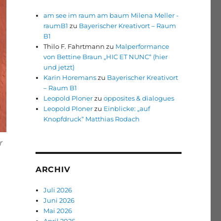
am see im raum am baum Milena Meller -
raumB1
zu
Bayerischer Kreativort – Raum
B1
Thilo F. Fahrtmann
zu
Malperformance
von Bettine Braun „HIC ET NUNC“ (hier
und jetzt)
Karin Horemans
zu
Bayerischer Kreativort
– Raum B1
Leopold Ploner
zu
opposites & dialogues
Leopold Ploner
zu
Einblicke: „auf
Knopfdruck“ Matthias Rodach
r
ARCHIV
Juli 2026
Juni 2026
Mai 2026