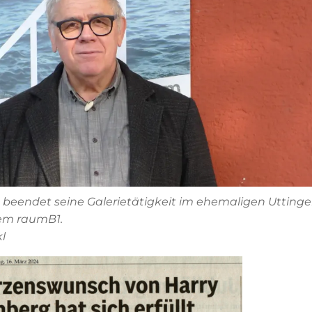
 beendet seine Galerietätigkeit im ehemaligen Uttinge
em raumB1.
kl