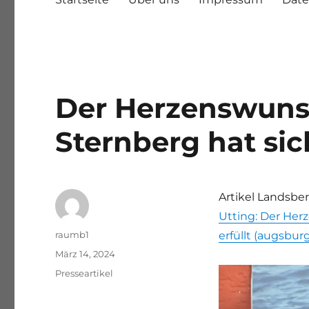
Der Herzenswuns
Sternberg hat sic
Artikel Landsber
Utting: Der Her
Autor
raumb1
erfüllt (augsbur
Veröffentlicht
März 14, 2024
am
Kategorien
Presseartikel