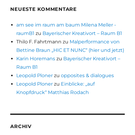
NEUESTE KOMMENTARE
am see im raum am baum Milena Meller -
raumB1
zu
Bayerischer Kreativort – Raum B1
Thilo F. Fahrtmann
zu
Malperformance von
Bettine Braun „HIC ET NUNC“ (hier und jetzt)
Karin Horemans
zu
Bayerischer Kreativort –
Raum B1
Leopold Ploner
zu
opposites & dialogues
Leopold Ploner
zu
Einblicke: „auf
Knopfdruck“ Matthias Rodach
ARCHIV