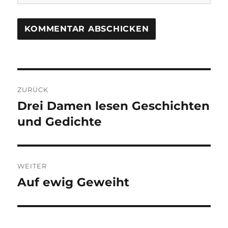
Beitragsnavigation
ZURÜCK
Drei Damen lesen Geschichten
Vorheriger
Beitrag:
und Gedichte
WEITER
Auf ewig Geweiht
Nächster
Beitrag: