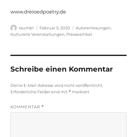
www.dreioedpoetry.de
Autor
Veröffentlicht
Kategorien
raumb1
Februar 5, 2020
Autorenlesungen
,
am
Kulturelle Veranstaltungen
,
Presseartikel
Schreibe einen Kommentar
Deine E-Mail-Adresse wird nicht veröffentlicht.
Erforderliche Felder sind mit
*
markiert
KOMMENTAR
*