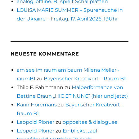
analog. offline. B1 spielt Schallplatten
LOUISA MARIE SUMMER – Spurensuche in
der Ukraine – Freitag, 17. April 2026, 19Uhr
NEUESTE KOMMENTARE
am see im raum am baum Milena Meller -
raumB1
zu
Bayerischer Kreativort – Raum B1
Thilo F. Fahrtmann
zu
Malperformance von
Bettine Braun „HIC ET NUNC“ (hier und jetzt)
Karin Horemans
zu
Bayerischer Kreativort –
Raum B1
Leopold Ploner
zu
opposites & dialogues
Leopold Ploner
zu
Einblicke: „auf