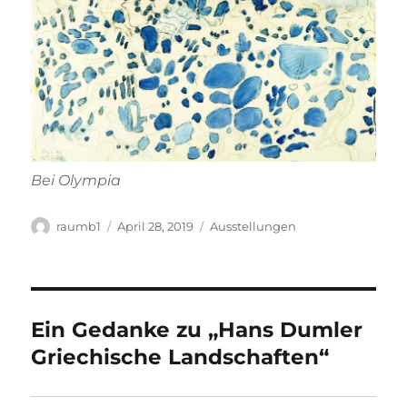
Bei Olympia
Autor
Veröffentlicht
Kategorien
raumb1
April 28, 2019
Ausstellungen
am
Ein Gedanke zu „Hans Dumler
Griechische Landschaften“