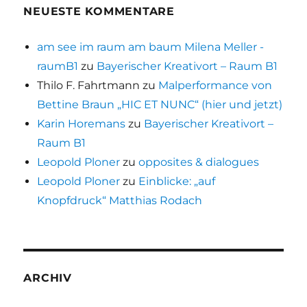
NEUESTE KOMMENTARE
am see im raum am baum Milena Meller -
raumB1
zu
Bayerischer Kreativort – Raum B1
Thilo F. Fahrtmann
zu
Malperformance von
Bettine Braun „HIC ET NUNC“ (hier und jetzt)
Karin Horemans
zu
Bayerischer Kreativort –
Raum B1
Leopold Ploner
zu
opposites & dialogues
Leopold Ploner
zu
Einblicke: „auf
Knopfdruck“ Matthias Rodach
ARCHIV