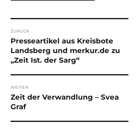
Beitragsnavigation
ZURÜCK
Presseartikel aus Kreisbote
Vorheriger
Beitrag:
Landsberg und merkur.de zu
„Zeit Ist. der Sarg“
WEITER
Zeit der Verwandlung – Svea
Nächster
Beitrag:
Graf