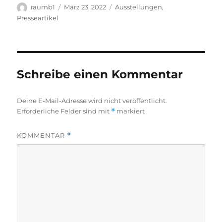
Autor
Veröffentlicht
Kategorien
raumb1
März 23, 2022
Ausstellungen
,
am
Presseartikel
Schreibe einen Kommentar
Deine E-Mail-Adresse wird nicht veröffentlicht.
Erforderliche Felder sind mit
*
markiert
KOMMENTAR
*