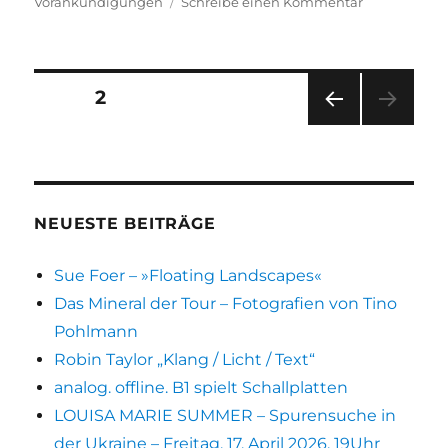
am
zu
Vorankündigungen
Schreibe einen Kommentar
„Bild,
gegen
Bild,
gegen
Seitennummerierung
SEITE
2
Gedanken“
von
VOR
der
Hannah
HERI
Doepke
GE
Beiträge
SEIT
E
NEUESTE BEITRÄGE
Sue Foer – »Floating Landscapes«
Das Mineral der Tour – Fotografien von Tino
Pohlmann
Robin Taylor „Klang / Licht / Text“
analog. offline. B1 spielt Schallplatten
LOUISA MARIE SUMMER – Spurensuche in
der Ukraine – Freitag, 17. April 2026, 19Uhr