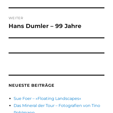
Beitrag:
WEITER
Hans Dumler – 99 Jahre
Nächster
Beitrag:
NEUESTE BEITRÄGE
Sue Foer – »Floating Landscapes«
Das Mineral der Tour – Fotografien von Tino
Pohlmann