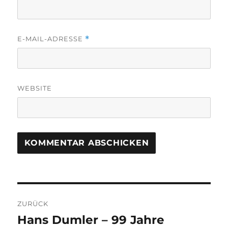
E-MAIL-ADRESSE
*
WEBSITE
Beitragsnavigation
ZURÜCK
Hans Dumler – 99 Jahre
Vorheriger