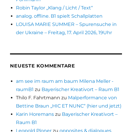
Robin Taylor „Klang / Licht / Text“
analog. offline. B1 spielt Schallplatten
LOUISA MARIE SUMMER – Spurensuche in
der Ukraine – Freitag, 17. April 2026, 19Uhr
NEUESTE KOMMENTARE
am see im raum am baum Milena Meller -
raumB1
zu
Bayerischer Kreativort – Raum B1
Thilo F. Fahrtmann
zu
Malperformance von
Bettine Braun „HIC ET NUNC“ (hier und jetzt)
Karin Horemans
zu
Bayerischer Kreativort –
Raum B1
Leopold Ploner
zu
opposites & dialogues