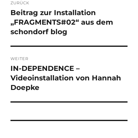
ZURÜCK
Beitrag zur Installation
Vorheriger
Beitrag:
„FRAGMENTS#02“ aus dem
schondorf blog
WEITER
IN-DEPENDENCE –
Nächster
Beitrag:
Videoinstallation von Hannah
Doepke