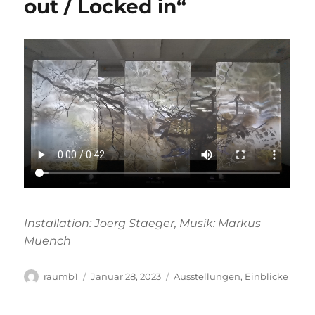
out / Locked in“
Installation: Joerg Staeger, Musik: Markus
Muench
Autor
Veröffentlicht
Kategorien
raumb1
Januar 28, 2023
Ausstellungen
,
Einblicke
am