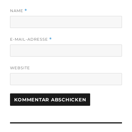
NAME
*
E-MAIL-ADRESSE
*
WEBSITE
Beitragsnavigation