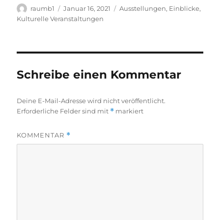
Autor
Veröffentlicht
Kategorien
raumb1
Januar 16, 2021
Ausstellungen
,
Einblicke
,
am
Kulturelle Veranstaltungen
Schreibe einen Kommentar
Deine E-Mail-Adresse wird nicht veröffentlicht.
Erforderliche Felder sind mit
*
markiert
KOMMENTAR
*