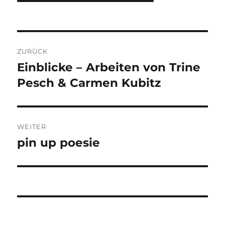
Beitragsnavigation
ZURÜCK
Einblicke – Arbeiten von Trine
Vorheriger
Beitrag:
Pesch & Carmen Kubitz
WEITER
pin up poesie
Nächster
Beitrag: