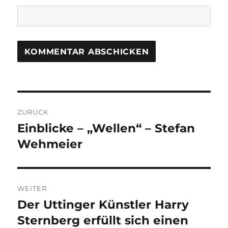
Beitragsnavigation
ZURÜCK
Einblicke – „Wellen“ – Stefan
Vorheriger
Beitrag:
Wehmeier
WEITER
Der Uttinger Künstler Harry
Nächster
Beitrag:
Sternberg erfüllt sich einen