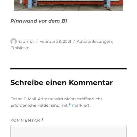
Pinnwand vor dem B1
Autor
Veröffentlicht
Kategorien
raumb1
Februar 28, 2021
Autorenlesungen
,
am
Einblicke
Schreibe einen Kommentar
Deine E-Mail-Adresse wird nicht veröffentlicht.
Erforderliche Felder sind mit
*
markiert
KOMMENTAR
*